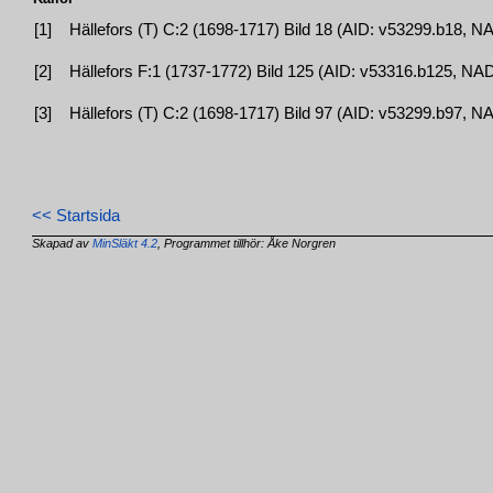
[1]
Hällefors (T) C:2 (1698-1717) Bild 18 (AID: v53299.b18, 
[2]
Hällefors F:1 (1737-1772) Bild 125 (AID: v53316.b125, N
[3]
Hällefors (T) C:2 (1698-1717) Bild 97 (AID: v53299.b97, 
<< Startsida
Skapad av
MinSläkt 4.2
, Programmet tillhör: Åke Norgren