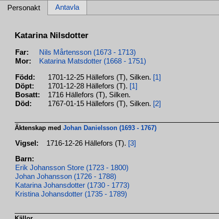
Antavla
Personakt
Katarina Nilsdotter
Far:
Nils Mårtensson (1673 - 1713)
Mor:
Katarina Matsdotter (1668 - 1751)
Född:
1701-12-25 Hällefors (T), Silken.
[1]
Döpt:
1701-12-28 Hällefors (T).
[1]
Bosatt:
1716 Hällefors (T), Silken.
Död:
1767-01-15 Hällefors (T), Silken.
[2]
Äktenskap med
Johan Danielsson (1693 - 1767)
Vigsel:
1716-12-26 Hällefors (T).
[3]
Barn:
Erik Johansson Store (1723 - 1800)
Johan Johansson (1726 - 1788)
Katarina Johansdotter (1730 - 1773)
Kristina Johansdotter (1735 - 1789)
Källor