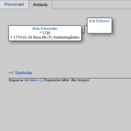
Personakt
Antavla
Erik Eriksson
Brita Eriksdotter
* 1730
† 1770-01-26 Nora bfs (T), Kolbäcksgården
<< Startsida
Skapad av
MinSläkt 4.2
, Programmet tillhör: Åke Norgren