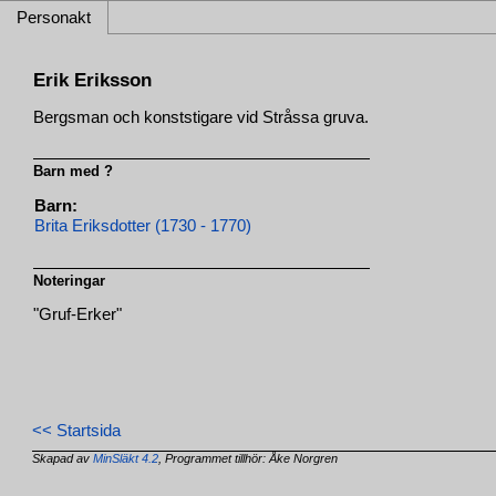
Personakt
Erik Eriksson
Bergsman och konststigare vid Stråssa gruva.
Barn med ?
Barn:
Brita Eriksdotter (1730 - 1770)
Noteringar
"Gruf-Erker"
<< Startsida
Skapad av
MinSläkt 4.2
, Programmet tillhör: Åke Norgren