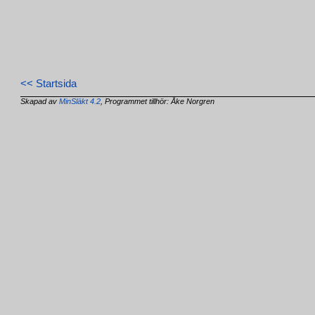
<< Startsida
Skapad av
MinSläkt 4.2
, Programmet tillhör: Åke Norgren