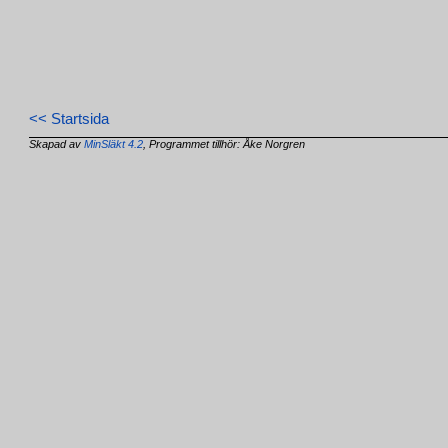
<< Startsida
Skapad av
MinSläkt 4.2
, Programmet tillhör: Åke Norgren