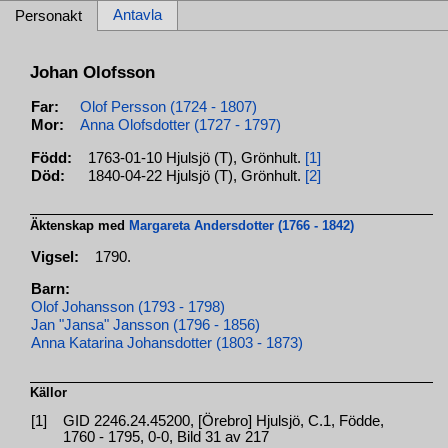
Antavla
Personakt
Johan Olofsson
Far:
Olof Persson (1724 - 1807)
Mor:
Anna Olofsdotter (1727 - 1797)
Född:
1763-01-10 Hjulsjö (T), Grönhult.
[1]
Död:
1840-04-22 Hjulsjö (T), Grönhult.
[2]
Äktenskap med
Margareta Andersdotter (1766 - 1842)
Vigsel:
1790.
Barn:
Olof Johansson (1793 - 1798)
Jan "Jansa" Jansson (1796 - 1856)
Anna Katarina Johansdotter (1803 - 1873)
Källor
[1]
GID 2246.24.45200, [Örebro] Hjulsjö, C.1, Födde,
1760 - 1795, 0-0, Bild 31 av 217