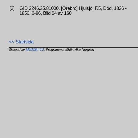
[2]
GID 2246.35.81000, [Örebro] Hjulsjö, F.5, Död, 1826 -
1850, 0-86, Bild 94 av 160
<< Startsida
Skapad av
MinSläkt 4.2
, Programmet tillhör: Åke Norgren