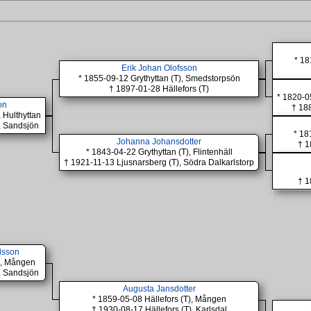
* 18
Erik Johan Olofsson
* 1855-09-12 Grythyttan (T), Smedstorpsön
† 1897-01-28 Hällefors (T)
* 1820-0
on
† 188
, Hulthyttan
, Sandsjön
* 18
Johanna Johansdotter
† 1
* 1843-04-22 Grythyttan (T), Flintenhäll
† 1921-11-13 Ljusnarsberg (T), Södra Dalkarlstorp
† 1
lsson
T), Mången
, Sandsjön
Augusta Jansdotter
* 1859-05-08 Hällefors (T), Mången
† 1930-08-17 Hällefors (T), Karlsdal