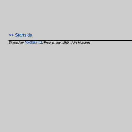
<< Startsida
Skapad av
MinSläkt 4.2
, Programmet tillhör: Åke Norgren