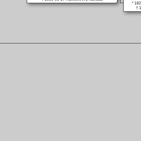
* 182
† 