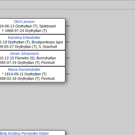
Olof Larsson
19-06-13 Grythyttan (T), Spiktorpet
>>
† 1868-07-24 Grythyttan (T)
Karolina Eriksdotter
5-19 Grythyttan (T), Brudgumtorps ägor
>>
9-05-27 Grythyttan (T), S. Granhult
Johan Johansson
10-12-15 Färnebo (S), Bornshyttan
>>
895-07-24 Grythyttan (T), Finnhult
Maria Danielsdotter
* 1814-09-11 Grythyttan (T)
>>
898-02-16 Grythyttan (T), Finnhult
Brita Kristina Persdotter Käller