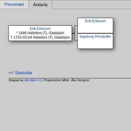
Personakt
Antavla
Erik Eriksson
Erik Eriksson
* 1686 Hällefors (T), Gäddsjön
Ingeborg Persdotter
† 1753-03-04 Hällefors (T), Gäddsjön
<< Startsida
Skapad av
MinSläkt 4.2
, Programmet tillhör: Åke Norgren