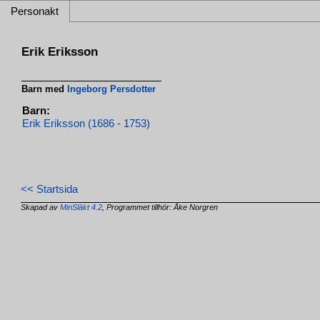
Personakt
Erik Eriksson
Barn med
Ingeborg Persdotter
Barn:
Erik Eriksson (1686 - 1753)
<< Startsida
Skapad av
MinSläkt 4.2
, Programmet tillhör: Åke Norgren