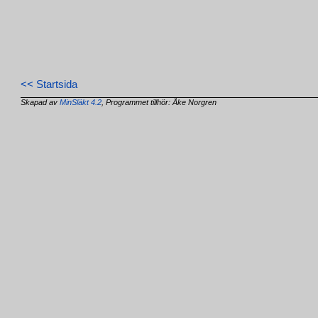
<< Startsida
Skapad av
MinSläkt 4.2
, Programmet tillhör: Åke Norgren