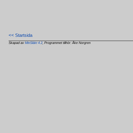
<< Startsida
Skapad av
MinSläkt 4.2
, Programmet tillhör: Åke Norgren