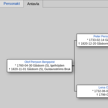
Personakt
Antavla
Peter Pers
* 1733-02-14 Gå
† 1820-12-20 Gåsborn 
Olof Persson Bergqvist
* 1760-04-30 Gåsborn (S), Igelhöjden
† 1820-11-01 Gåsborn (S), Gustavsströms Bruk
Lena O
* 1732-06-0
† 1799 G