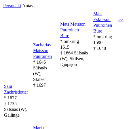
Personakt
Antavla
Mats
Eskilsson
>>
Mats Matsson
Puuroinen
Puuroinen
Bure
Bure
* omkring
* omkring
1590
Zacharias
1615
† 1648
Matsson
† 1664 Säfsnäs
Puuroinen
(W), Skifsen,
* 1646
Djupsjön
Säfsnäs
(W),
Skifsen
† 1697
Sara
Zachrisdotter
* 1677
† 1735
Säfsnäs (W),
Gällinge
Maria