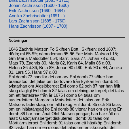
Brita Zachrisdotter (1689 - 1711)
Johan Zachrisson (1690 - 1690)
Erik Zachrisson (1690 - 1694)
Annika Zachrisdotter (1691 - )
Lars Zachrisson (1695 - 1760)
Hans Zachrisson (1697 - 1700)
Noteringar
1646 Zachris Matson Fo Skifsen Bott i Skifsen; död 1697;
dödb; ml 65-99; nämndeman 95-96 Far: Mats Matson f.15;
Gm Maria Matsdotter f.54; Barn: Sara 77, Johan 78 d.83,
Mats 79, Zachris 80, Maria 82, Karin 84, Malin 86 d.03,
Helena 86 d.86, Brita 89, Johan 90 d.90, Erik 90 d.94, Annika
91, Lars 95, Hans 97 d.00
Enl domb 73 handlar det om arv Enl domb 77 söker han
brandstod; det talas om bortovaro från kyrkan Enl domb 81
tvistarhan om Älgsjöberget Enl domb 82 och 87 har han fällt
skog olagligt Enl domb 82 talas om delning av torpet; det talas
om ett fastebrev från år 1675 I domb 84 talas om
systerdottern Margareta Matsdotter; det talas om Erik
Matsons faderskap; om fälld skog Enl domb 85 och 86 talas
om en ihjälstångad ko Enl domb 88 vittnar han om en äng Enl
domb 89 har han lånat Olof Matson pengar; han har sålt en
häst; Gäddtjärnsberget diskuteras I domb 90 talas om
Mörttjärnstorpet Enl domb 91 talas om ett hästköp Enl domb
92 tvistar han om en sloge; det talas om en skogseld; det