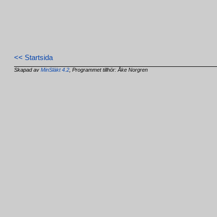
<< Startsida
Skapad av
MinSläkt 4.2
, Programmet tillhör: Åke Norgren