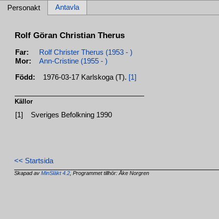
Antavla
Personakt
Rolf Göran Christian Therus
Far:
Rolf Christer Therus (1953 - )
Mor:
Ann-Cristine (1955 - )
Född:
1976-03-17 Karlskoga (T).
[1]
Källor
[1]
Sveriges Befolkning 1990
<< Startsida
Skapad av
MinSläkt 4.2
, Programmet tillhör: Åke Norgren