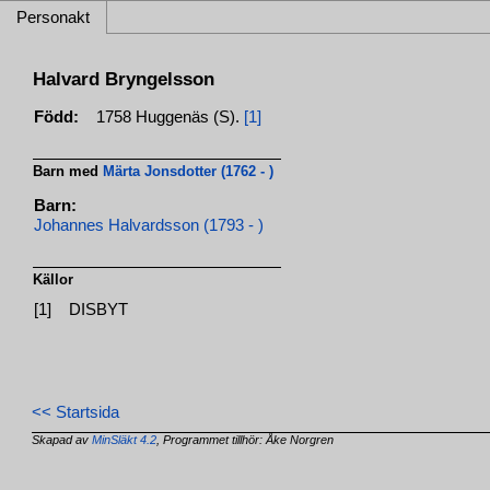
Personakt
Halvard Bryngelsson
Född:
1758 Huggenäs (S).
[1]
Barn med
Märta Jonsdotter (1762 - )
Barn:
Johannes Halvardsson (1793 - )
Källor
[1]
DISBYT
<< Startsida
Skapad av
MinSläkt 4.2
, Programmet tillhör: Åke Norgren