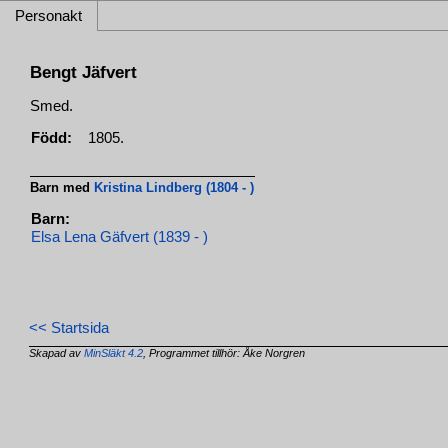
Personakt
Bengt Jäfvert
Smed.
Född:
1805.
Barn med
Kristina Lindberg (1804 - )
Barn:
Elsa Lena Gäfvert (1839 - )
<< Startsida
Skapad av
MinSläkt 4.2
, Programmet tillhör: Åke Norgren