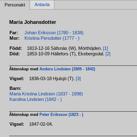
Antavla
Personakt
Maria Johansdotter
Far:
Johan Eriksson (1780 - 1838)
Mor:
Kristina Persdotter (1777 - )
Född:
1813-12-16 Säfsnäs (W), Mörthöjden.
[1]
Död:
1853-10-09 Hällefors (T), Ekebergsdal.
[2]
Äktenskap med
Anders Lindsten (1809 - 1842)
Vigsel:
1836-03-18 Hjulsjö (T).
[3]
Barn:
Maria Kristina Lindsten (1837 - 1898)
Karolina Lindsten (1842 - )
Äktenskap med
Peter Eriksson (1823 - )
Vigsel:
1847-02-04.