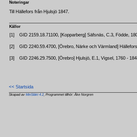
Noteringar
Till Hällefors från Hjulsjö 1847.
Källor
[1]
GID 2159.18.71100, [Kopparberg] Säfsnäs, C.3, Födde, 1801
[2]
GID 2240.59.4700, [Örebro, Närke och Värmland] Hällefors, 
[3]
GID 2246.29.7500, [Örebro] Hjulsjö, E.1, Vigsel, 1760 - 184
<< Startsida
Skapad av
MinSläkt 4.2
, Programmet tillhör: Åke Norgren