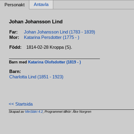
Antavla
Personakt
Johan Johansson Lind
Far:
Johan Johansson Lind (1783 - 1839)
Mor:
Katarina Persdotter (1775 - )
Född:
1814-02-28 Kroppa (S).
Barn med
Katarina Olofsdotter (1819 - )
Barn:
Charlotta Lind (1851 - 1923)
<< Startsida
Skapad av
MinSläkt 4.2
, Programmet tillhör: Åke Norgren