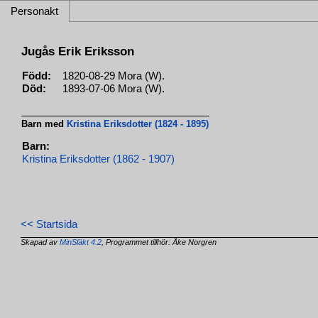
Personakt
Jugås Erik Eriksson
Född:
1820-08-29 Mora (W).
Död:
1893-07-06 Mora (W).
Barn med
Kristina Eriksdotter (1824 - 1895)
Barn:
Kristina Eriksdotter (1862 - 1907)
<< Startsida
Skapad av
MinSläkt 4.2
, Programmet tillhör: Åke Norgren