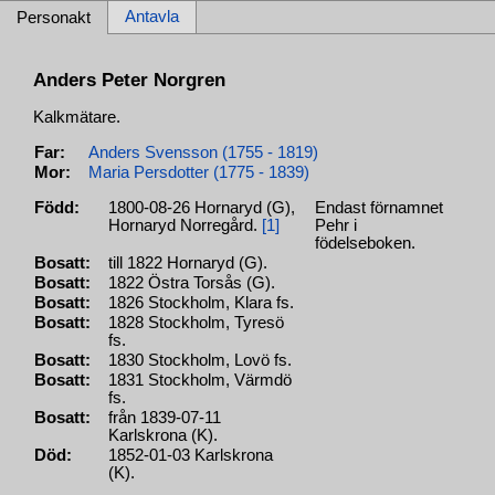
Antavla
Personakt
Anders Peter Norgren
Kalkmätare.
Far:
Anders Svensson (1755 - 1819)
Mor:
Maria Persdotter (1775 - 1839)
Född:
1800-08-26 Hornaryd (G),
Endast förnamnet
Hornaryd Norregård.
[1]
Pehr i
födelseboken.
Bosatt:
till 1822 Hornaryd (G).
Bosatt:
1822 Östra Torsås (G).
Bosatt:
1826 Stockholm, Klara fs.
Bosatt:
1828 Stockholm, Tyresö
fs.
Bosatt:
1830 Stockholm, Lovö fs.
Bosatt:
1831 Stockholm, Värmdö
fs.
Bosatt:
från 1839-07-11
Karlskrona (K).
Död:
1852-01-03 Karlskrona
(K).