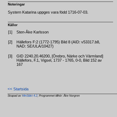
Noteringar
Systern Katarina uppges vara född 1716-07-03.
Källor
[1]
Sten-Åke Karlsson
[2]
Hällefors F:2 (1772-1795) Bild 8 (AID: v53317.b8,
NAD: SE/ULA/10427)
[3]
GID 2240.20.46200, [Örebro, Närke och Värmland]
Hällefors, F.1, Vigsel, 1737 - 1765, 0-0, Bild 152 av
167
<< Startsida
Skapad av
MinSläkt 4.2
, Programmet tillhör: Åke Norgren