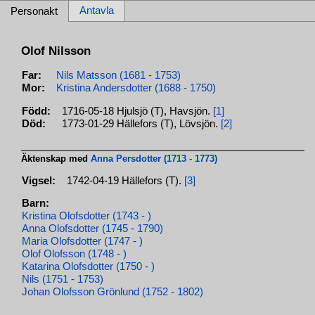
Antavla
Personakt
Olof Nilsson
Far:
Nils Matsson (1681 - 1753)
Mor:
Kristina Andersdotter (1688 - 1750)
Född:
1716-05-18 Hjulsjö (T), Havsjön.
[1]
Död:
1773-01-29 Hällefors (T), Lövsjön.
[2]
Äktenskap med
Anna Persdotter (1713 - 1773)
Vigsel:
1742-04-19 Hällefors (T).
[3]
Barn:
Kristina Olofsdotter (1743 - )
Anna Olofsdotter (1745 - 1790)
Maria Olofsdotter (1747 - )
Olof Olofsson (1748 - )
Katarina Olofsdotter (1750 - )
Nils (1751 - 1753)
Johan Olofsson Grönlund (1752 - 1802)