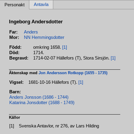
Antavla
Personakt
Ingeborg Andersdotter
Far:
Anders
Mor:
NN Hemmingsdotter
Född:
omkring 1658.
[1]
Död:
1714.
Begravd:
1714-02-07 Hällefors (T), Stora Sirsjön.
[1]
Äktenskap med
Jon Andersson Rotkopp (1655 - 1735)
Vigsel:
1681-10-16 Hällefors (T).
[1]
Barn:
Anders Jonsson (1686 - 1744)
Katarina Jonsdotter (1688 - 1749)
Källor
[1]
Svenska Antavlor, nr 276, av Lars Hilding