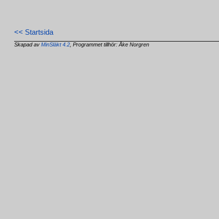
<< Startsida
Skapad av
MinSläkt 4.2
, Programmet tillhör: Åke Norgren