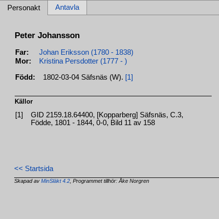
Antavla
Personakt
Peter Johansson
Far:
Johan Eriksson (1780 - 1838)
Mor:
Kristina Persdotter (1777 - )
Född:
1802-03-04 Säfsnäs (W).
[1]
Källor
[1]
GID 2159.18.64400, [Kopparberg] Säfsnäs, C.3,
Födde, 1801 - 1844, 0-0, Bild 11 av 158
<< Startsida
Skapad av
MinSläkt 4.2
, Programmet tillhör: Åke Norgren