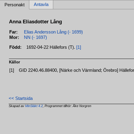
Antavla
Personakt
Anna Eliasdotter Lång
Far:
Elias Andersson Lång (- 1699)
Mor:
NN (- 1697)
Född:
1692-04-22 Hällefors (T).
[1]
Källor
[1]
GID 2240.46.88400, [Närke och Värmland; Örebro] Hällefor
<< Startsida
Skapad av
MinSläkt 4.2
, Programmet tillhör: Åke Norgren