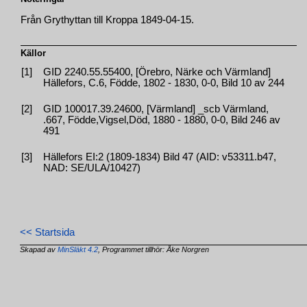
Från Grythyttan till Kroppa 1849-04-15.
Källor
[1]
GID 2240.55.55400, [Örebro, Närke och Värmland]
Hällefors, C.6, Födde, 1802 - 1830, 0-0, Bild 10 av 244
[2]
GID 100017.39.24600, [Värmland] _scb Värmland,
.667, Födde,Vigsel,Död, 1880 - 1880, 0-0, Bild 246 av
491
[3]
Hällefors EI:2 (1809-1834) Bild 47 (AID: v53311.b47,
NAD: SE/ULA/10427)
<< Startsida
Skapad av
MinSläkt 4.2
, Programmet tillhör: Åke Norgren