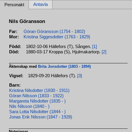
Antavla
Personakt
Nils Göransson
Far:
Göran Göransson (1754 - 1802)
Mor:
Kristina Siggesdotter (1763 - 1829)
Född:
1802-10-06 Hällefors (T), Sången.
[1]
Död:
1880-03-17 Kroppa (S), Hjulmakartorp.
[2]
Äktenskap med
Brita Jonsdotter (1803 - 1894)
Vigsel:
1829-09-20 Hällefors (T).
[3]
Barn:
Kristina Nilsdotter (1830 - 1911)
Göran Nilsson (1833 - 1922)
Margareta Nilsdotter (1835 - )
Nils Nilsson (1840 - )
Sara Lotta Nilsdotter (1844 - )
Jonas Erik Nilsson (1847 - 1928)
Noteringar