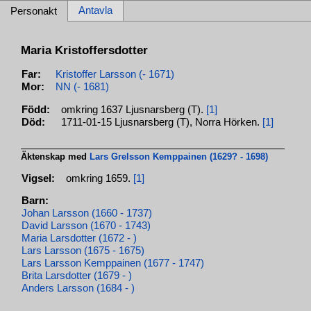
Antavla
Personakt
Maria Kristoffersdotter
Far:
Kristoffer Larsson (- 1671)
Mor:
NN (- 1681)
Född:
omkring 1637 Ljusnarsberg (T).
[1]
Död:
1711-01-15 Ljusnarsberg (T), Norra Hörken.
[1]
Äktenskap med
Lars Grelsson Kemppainen (1629? - 1698)
Vigsel:
omkring 1659.
[1]
Barn:
Johan Larsson (1660 - 1737)
David Larsson (1670 - 1743)
Maria Larsdotter (1672 - )
Lars Larsson (1675 - 1675)
Lars Larsson Kemppainen (1677 - 1747)
Brita Larsdotter (1679 - )
Anders Larsson (1684 - )