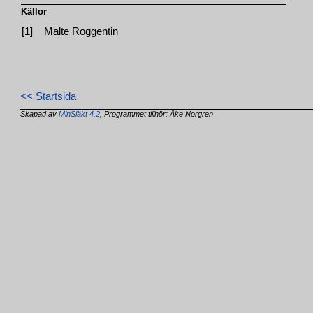
Källor
[1]
Malte Roggentin
<< Startsida
Skapad av
MinSläkt 4.2
, Programmet tillhör: Åke Norgren