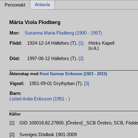
Antavla
Personakt
Märta Viola Flodberg
Mor:
Susanna Maria Flodberg (1900 - 1957)
Född:
1924-12-14 Hällefors (T).
[1]
Hörks Kapell
(u.ä.)
Död:
1997-06-12 Hällefors (T).
[2]
Äktenskap med
Knut Gunnar Eriksson (1923 - 2015)
Vigsel:
1951-09-01 Grythyttan (T).
[3]
Barn:
Lisbet Anita Eriksson (1951 - )
Källor
[1]
GID 100018.82.27800, [Örebro] _SCB Örebro, SCB, Födde, 
[2]
Sveriges Dödbok 1901-2009