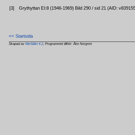
[3]
Grythyttan EI:8 (1946-1969) Bild 290 / sid 21 (AID: v839
<< Startsida
Skapad av
MinSläkt 4.2
, Programmet tillhör: Åke Norgren