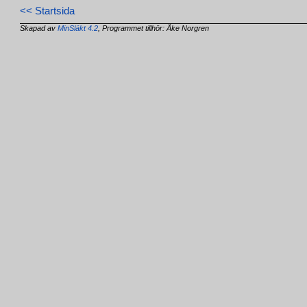
<< Startsida
Skapad av
MinSläkt 4.2
, Programmet tillhör: Åke Norgren