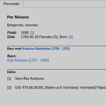
Personakt
Per Nilsson
Bergsman, sexman.
Född:
1698.
[1]
Död:
1763-05-10 Färnebo (S), Born.
[2]
Barn med
Katarina Matsdotter (1708 - 1763)
Barn:
Erik Persson (1727 - 1782)
Källor
[1]
Sten-Åke Karlsson
[2]
GID 479.58.36200, [Närke och Värmland; Värmland] Filipstad