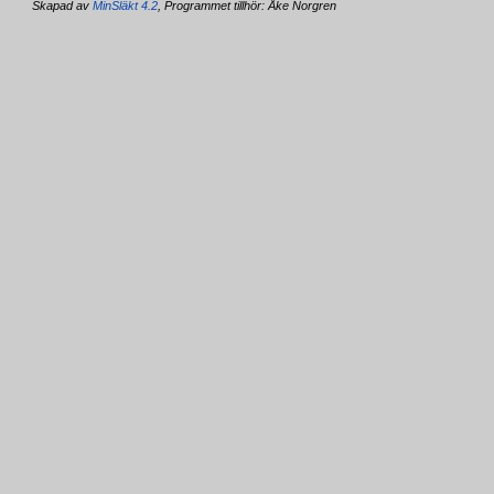
Skapad av
MinSläkt 4.2
, Programmet tillhör: Åke Norgren