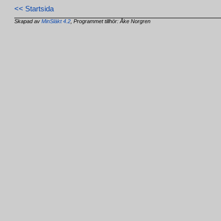
<< Startsida
Skapad av
MinSläkt 4.2
, Programmet tillhör: Åke Norgren