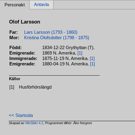
Antavla
Personakt
Olof Larsson
Far:
Lars Larsson (1793 - 1860)
Mor:
Kristina Olofsdotter (1798 - 1875)
Född:
1834-12-22 Grythyttan (T).
Emigrerade:
1869 N. Amerika.
[1]
Immigrerade:
1875-11-19 N. Amerika.
[1]
Emigrerade:
1880-04-19 N. Amerika.
[1]
Källor
[1]
Husförhörslängd
<< Startsida
Skapad av
MinSläkt 4.2
, Programmet tillhör: Åke Norgren