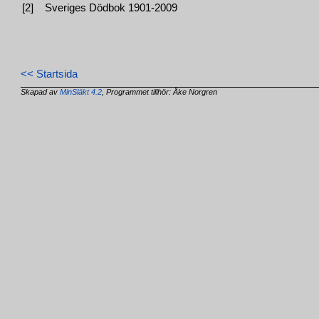
[2]
Sveriges Dödbok 1901-2009
<< Startsida
Skapad av
MinSläkt 4.2
, Programmet tillhör: Åke Norgren