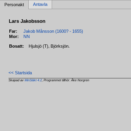
Antavla
Personakt
Lars Jakobsson
Far:
Jakob Månsson (1600? - 1655)
Mor:
NN
Bosatt:
Hjulsjö (T), Björksjön.
<< Startsida
Skapad av
MinSläkt 4.2
, Programmet tillhör: Åke Norgren