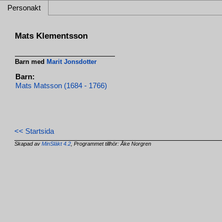
Personakt
Mats Klementsson
Barn med
Marit Jonsdotter
Barn:
Mats Matsson (1684 - 1766)
<< Startsida
Skapad av
MinSläkt 4.2
, Programmet tillhör: Åke Norgren