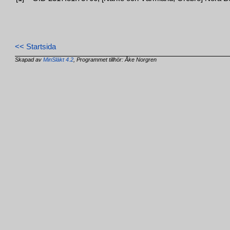
<< Startsida
Skapad av
MinSläkt 4.2
, Programmet tillhör: Åke Norgren