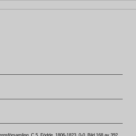
gsförsamling, C.5, Födde, 1806-1823, 0-0, Bild 168 av 392