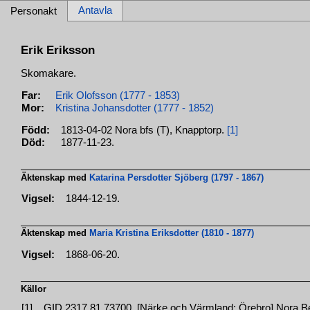
Antavla
Personakt
Erik Eriksson
Skomakare.
Far:
Erik Olofsson (1777 - 1853)
Mor:
Kristina Johansdotter (1777 - 1852)
Född:
1813-04-02 Nora bfs (T), Knapptorp.
[1]
Död:
1877-11-23.
Äktenskap med
Katarina Persdotter Sjöberg (1797 - 1867)
Vigsel:
1844-12-19.
Äktenskap med
Maria Kristina Eriksdotter (1810 - 1877)
Vigsel:
1868-06-20.
Källor
[1]
GID 2317.81.73700, [Närke och Värmland; Örebro] Nora Ber