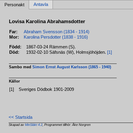
Antavla
Personakt
Lovisa Karolina Abrahamsdotter
Far:
Abraham Svensson (1834 - 1914)
Mor:
Karolina Persdotter (1838 - 1916)
Född:
1867-03-24 Rämmen (S).
Död:
1932-02-10 Säfsnäs (W), Holmsjöhöjden.
[1]
Sambo med
Simon Ernst August Karlsson (1865 - 1940)
Källor
[1]
Sveriges Dödbok 1901-2009
<< Startsida
Skapad av
MinSläkt 4.2
, Programmet tillhör: Åke Norgren