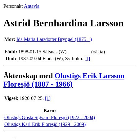
Personakt
Antavla
Astrid Bernhardina Larsson
Mor:
Ida Maria Larsdotter Bryngel (1875 - )
Född:
1898-01-15 Säfsnäs (W).
(oäkta)
Död:
1987-09-04 Floda (W), Syrholm.
[1]
Äktenskap med
Olustigs Erik Larsson
Floresjö (1887 - 1966)
Vigsel:
1920-07-25.
[1]
Barn:
Olustigs Gösta Sigvard Floresjö (1922 - 2004)
Olustigs Karl-Erik Floresjö (1929 - 2009)