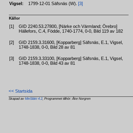
Vigsel:
1799-12-01 Säfsnäs (W).
[3]
Källor
[1]
GID 2240.53.27800, [Närke och Värmland; Örebro]
Hällefors, C.4, Födde, 1740-1774, 0-0, Bild 119 av 182
[2]
GID 2159.3.31600, [Kopparberg] Säfsnäs, E.1, Vigsel,
1748-1838, 0-0, Bild 28 av 81
[3]
GID 2159.3.33100, [Kopparberg] Säfsnäs, E.1, Vigsel,
1748-1838, 0-0, Bild 43 av 81
<< Startsida
Skapad av
MinSläkt 4.2
, Programmet tillhör: Åke Norgren