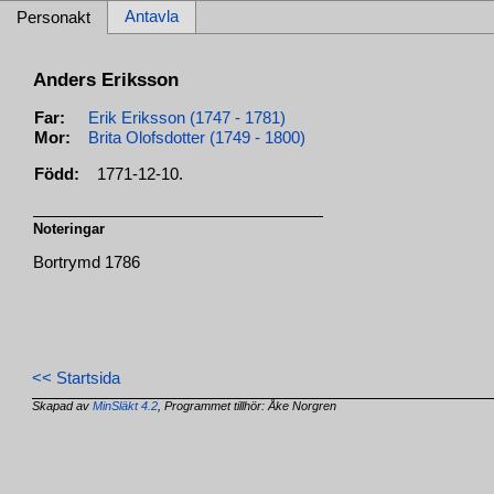
Antavla
Personakt
Anders Eriksson
Far:
Erik Eriksson (1747 - 1781)
Mor:
Brita Olofsdotter (1749 - 1800)
Född:
1771-12-10.
Noteringar
Bortrymd 1786
<< Startsida
Skapad av
MinSläkt 4.2
, Programmet tillhör: Åke Norgren