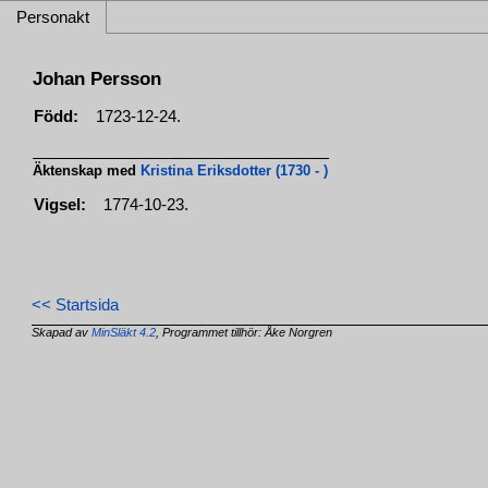
Personakt
Johan Persson
Född:
1723-12-24.
Äktenskap med
Kristina Eriksdotter (1730 - )
Vigsel:
1774-10-23.
<< Startsida
Skapad av
MinSläkt 4.2
, Programmet tillhör: Åke Norgren