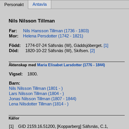
Antavla
Personakt
Nils Nilsson Tillman
Far:
Nils Hansson Tillman (1736 - 1803)
Mor:
Helena Persdotter (1742 - 1821)
Född:
1774-07-24 Säfsnäs (W), Gäddsjöberget.
[1]
Död:
1820-10-22 Säfsnäs (W), Skifsen.
[2]
Äktenskap med
Maria Elisabet Larsdotter (1776 - 1844)
Vigsel:
1800.
Barn:
Nils Nilsson Tillman (1801 - )
Lars Nilsson Tillman (1804 - )
Jonas Nilsson Tillman (1807 - 1844)
Lena Nilsdotter Tillman (1814 - )
Källor
[1]
GID 2159.16.51200, [Kopparberg] Säfsnäs, C.1,