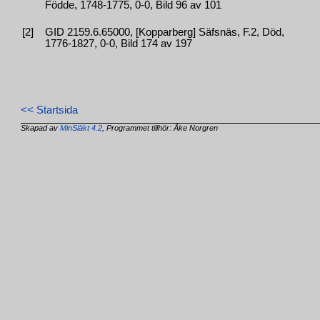
Födde, 1748-1775, 0-0, Bild 96 av 101
[2]
GID 2159.6.65000, [Kopparberg] Säfsnäs, F.2, Död,
1776-1827, 0-0, Bild 174 av 197
<< Startsida
Skapad av
MinSläkt 4.2
, Programmet tillhör: Åke Norgren