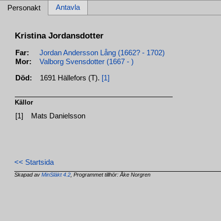
Antavla
Personakt
Kristina Jordansdotter
Far:
Jordan Andersson Lång (1662? - 1702)
Mor:
Valborg Svensdotter (1667 - )
Död:
1691 Hällefors (T).
[1]
Källor
[1]
Mats Danielsson
<< Startsida
Skapad av
MinSläkt 4.2
, Programmet tillhör: Åke Norgren