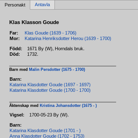
Antavla
Personakt
Klas Klasson Goude
Far:
Klas Goude (1639 - 1706)
Mor:
Katarina Henriksdotter Herou (1639 - 1700)
Född:
1671 By (W), Horndals bruk.
Död:
1732.
Barn med
Malin Persdotter (1675 - 1700)
Barn:
Katarina Klasdotter Goude (1697 - 1697)
Katarina Klasdotter Goude (1700 - 1700)
Äktenskap med
Kristina Johansdotter (1675 - )
Vigsel:
1700-05-23 By (W).
Barn:
Katarina Klasdotter Goude (1701 - )
Anna Klasdotter Goude (1702 - 1753)