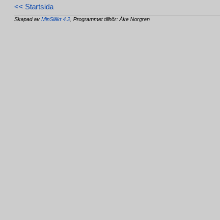
<< Startsida
Skapad av
MinSläkt 4.2
, Programmet tillhör: Åke Norgren