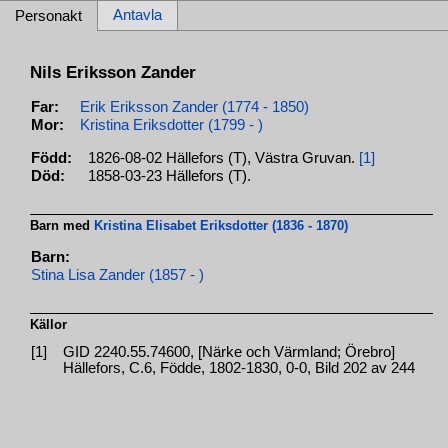
Antavla
Personakt
Nils Eriksson Zander
Far:
Erik Eriksson Zander (1774 - 1850)
Mor:
Kristina Eriksdotter (1799 - )
Född:
1826-08-02 Hällefors (T), Västra Gruvan.
[1]
Död:
1858-03-23 Hällefors (T).
Barn med
Kristina Elisabet Eriksdotter (1836 - 1870)
Barn:
Stina Lisa Zander (1857 - )
Källor
[1]
GID 2240.55.74600, [Närke och Värmland; Örebro]
Hällefors, C.6, Födde, 1802-1830, 0-0, Bild 202 av 244