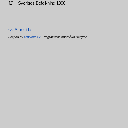
[2]
Sveriges Befolkning 1990
<< Startsida
Skapad av
MinSläkt 4.2
, Programmet tillhör: Åke Norgren