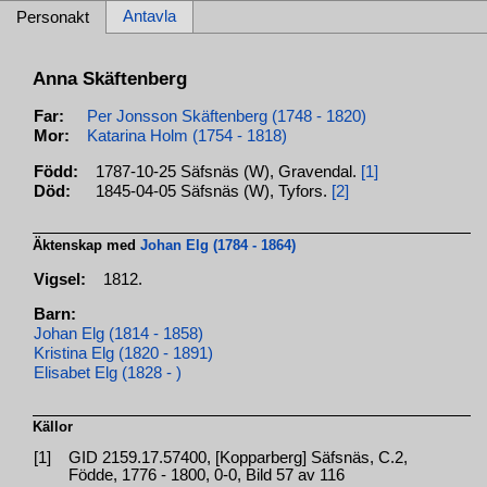
Antavla
Personakt
Anna Skäftenberg
Far:
Per Jonsson Skäftenberg (1748 - 1820)
Mor:
Katarina Holm (1754 - 1818)
Född:
1787-10-25 Säfsnäs (W), Gravendal.
[1]
Död:
1845-04-05 Säfsnäs (W), Tyfors.
[2]
Äktenskap med
Johan Elg (1784 - 1864)
Vigsel:
1812.
Barn:
Johan Elg (1814 - 1858)
Kristina Elg (1820 - 1891)
Elisabet Elg (1828 - )
Källor
[1]
GID 2159.17.57400, [Kopparberg] Säfsnäs, C.2,
Födde, 1776 - 1800, 0-0, Bild 57 av 116