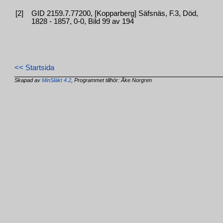
[2]
GID 2159.7.77200, [Kopparberg] Säfsnäs, F.3, Död,
1828 - 1857, 0-0, Bild 99 av 194
<< Startsida
Skapad av
MinSläkt 4.2
, Programmet tillhör: Åke Norgren