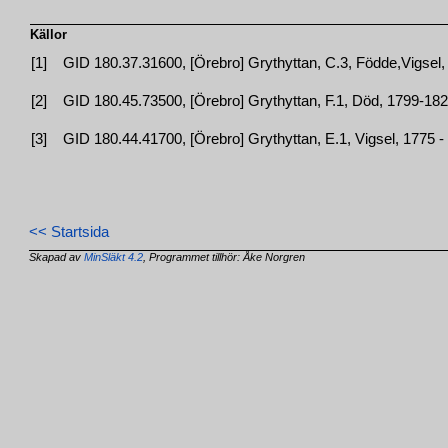
Källor
[1]
GID 180.37.31600, [Örebro] Grythyttan, C.3, Födde,Vigsel,
[2]
GID 180.45.73500, [Örebro] Grythyttan, F.1, Död, 1799-1820
[3]
GID 180.44.41700, [Örebro] Grythyttan, E.1, Vigsel, 1775 - 
<< Startsida
Skapad av
MinSläkt 4.2
, Programmet tillhör: Åke Norgren