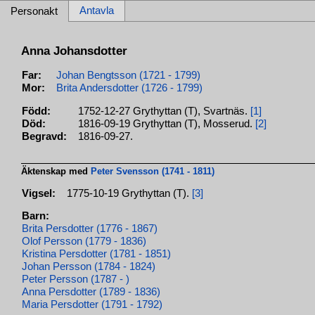
Antavla
Personakt
Anna Johansdotter
Far:
Johan Bengtsson (1721 - 1799)
Mor:
Brita Andersdotter (1726 - 1799)
Född:
1752-12-27 Grythyttan (T), Svartnäs.
[1]
Död:
1816-09-19 Grythyttan (T), Mosserud.
[2]
Begravd:
1816-09-27.
Äktenskap med
Peter Svensson (1741 - 1811)
Vigsel:
1775-10-19 Grythyttan (T).
[3]
Barn:
Brita Persdotter (1776 - 1867)
Olof Persson (1779 - 1836)
Kristina Persdotter (1781 - 1851)
Johan Persson (1784 - 1824)
Peter Persson (1787 - )
Anna Persdotter (1789 - 1836)
Maria Persdotter (1791 - 1792)