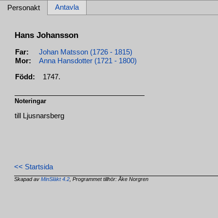
Antavla
Personakt
Hans Johansson
Far:
Johan Matsson (1726 - 1815)
Mor:
Anna Hansdotter (1721 - 1800)
Född:
1747.
Noteringar
till Ljusnarsberg
<< Startsida
Skapad av
MinSläkt 4.2
, Programmet tillhör: Åke Norgren