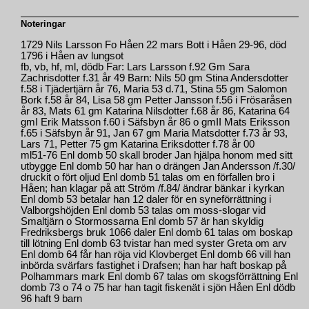
Noteringar
1729 Nils Larsson Fo Håen 22 mars Bott i Håen 29-96, död
1796 i Håen av lungsot
fb, vb, hf, ml, dödb Far: Lars Larsson f.92 Gm Sara
Zachrisdotter f.31 år 49 Barn: Nils 50 gm Stina Andersdotter
f.58 i Tjädertjärn år 76, Maria 53 d.71, Stina 55 gm Salomon
Bork f.58 år 84, Lisa 58 gm Petter Jansson f.56 i Frösaråsen
år 83, Mats 61 gm Katarina Nilsdotter f.68 år 86, Katarina 64
gmI Erik Matsson f.60 i Säfsbyn år 86 o gmII Mats Eriksson
f.65 i Säfsbyn år 91, Jan 67 gm Maria Matsdotter f.73 år 93,
Lars 71, Petter 75 gm Katarina Eriksdotter f.78 år 00
ml51-76 Enl domb 50 skall broder Jan hjälpa honom med sitt
utbygge Enl domb 50 har han o drängen Jan Andersson /f.30/
druckit o fört oljud Enl domb 51 talas om en förfallen bro i
Håen; han klagar på att Ström /f.84/ ändrar bänkar i kyrkan
Enl domb 53 betalar han 12 daler för en syneförrättning i
Valborgshöjden Enl domb 53 talas om moss-slogar vid
Smaltjärn o Stormossarna Enl domb 57 är han skyldig
Fredriksbergs bruk 1066 daler Enl domb 61 talas om boskap
till lötning Enl domb 63 tvistar han med syster Greta om arv
Enl domb 64 får han röja vid Klovberget Enl domb 66 vill han
inbörda svärfars fastighet i Drafsen; han har haft boskap på
Polhammars mark Enl domb 67 talas om skogsförrättning Enl
domb 73 o 74 o 75 har han tagit fiskenät i sjön Håen Enl dödb
96 haft 9 barn