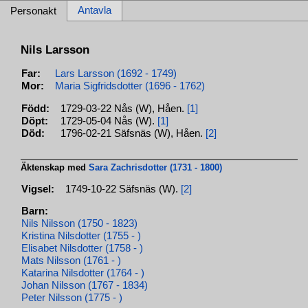
Antavla
Personakt
Nils Larsson
Far:
Lars Larsson (1692 - 1749)
Mor:
Maria Sigfridsdotter (1696 - 1762)
Född:
1729-03-22 Nås (W), Håen.
[1]
Döpt:
1729-05-04 Nås (W).
[1]
Död:
1796-02-21 Säfsnäs (W), Håen.
[2]
Äktenskap med
Sara Zachrisdotter (1731 - 1800)
Vigsel:
1749-10-22 Säfsnäs (W).
[2]
Barn:
Nils Nilsson (1750 - 1823)
Kristina Nilsdotter (1755 - )
Elisabet Nilsdotter (1758 - )
Mats Nilsson (1761 - )
Katarina Nilsdotter (1764 - )
Johan Nilsson (1767 - 1834)
Peter Nilsson (1775 - )